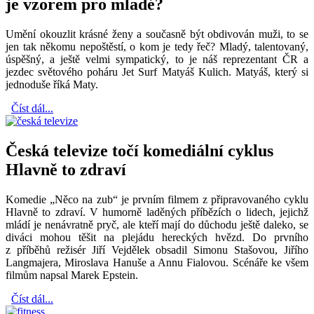
je vzorem pro mladé?
Umění okouzlit krásné ženy a současně být obdivován muži, to se
jen tak někomu nepoštěstí, o kom je tedy řeč? Mladý, talentovaný,
úspěšný, a ještě velmi sympatický, to je náš reprezentant ČR a
jezdec světového poháru Jet Surf Matyáš Kulich. Matyáš, který si
jednoduše říká Maty.
Číst dál...
Česká televize točí komediální cyklus
Hlavně to zdraví
Komedie „Něco na zub“ je prvním filmem z připravovaného cyklu
Hlavně to zdraví. V humorně laděných příbězích o lidech, jejichž
mládí je nenávratně pryč, ale kteří mají do důchodu ještě daleko, se
diváci mohou těšit na plejádu hereckých hvězd. Do prvního
z příběhů režisér Jiří Vejdělek obsadil Simonu Stašovou, Jiřího
Langmajera, Miroslava Hanuše a Annu Fialovou. Scénáře ke všem
filmům napsal Marek Epstein.
Číst dál...