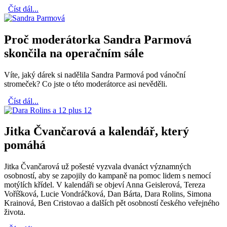
Číst dál...
Proč moderátorka Sandra Parmová
skončila na operačním sále
Víte, jaký dárek si nadělila Sandra Parmová pod vánoční
stromeček? Co jste o této moderátorce asi nevěděli.
Číst dál...
Jitka Čvančarová a kalendář, který
pomáhá
Jitka Čvančarová už pošesté vyzvala dvanáct významných
osobností, aby se zapojily do kampaně na pomoc lidem s nemocí
motýlích křídel. V kalendáři se objeví Anna Geislerová, Tereza
Voříšková, Lucie Vondráčková, Dan Bárta, Dara Rolins, Simona
Krainová, Ben Cristovao a dalších pět osobností českého veřejného
života.