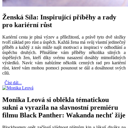
Ženská Síla: Inspirující příběhy a rady
pro kariérní růst
Kariérní cesta je plná výzev a příležitostí, a právě tyto dvě složky
tvoří základ pro růst a úspěch. Každá žena má svůj vlastní jedinečný
příběh a každý z nás může najít motivaci a inspiraci v odhodlání a
úspěchu druhých. Přinášíme vám příběhy několika silných a
úspěšných žen, kteří díky svému nasazení dosáhly mimořádných
výsledků. Navíc vám nabízíme několik cenných rad pro kariérní
růst, které vám mohou pomoci posunout se dál a dosáhnout svých
cílů.
Číst dál...
Monika Leová si oblékla tématickou
sukni a vyrazila na slavnostní premiéru
filmu Black Panther: Wakanda nechť žije
Blockbustery opět začínají vládnout plátnům kin a lákají diváky na