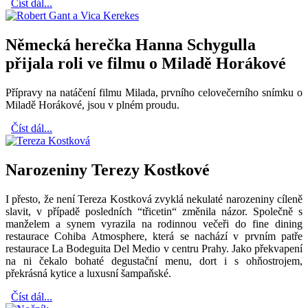
Číst dál...
Německá herečka Hanna Schygulla
přijala roli ve filmu o Miladě Horákové
Přípravy na natáčení filmu Milada, prvního celovečerního snímku o
Miladě Horákové, jsou v plném proudu.
Číst dál...
Narozeniny Terezy Kostkové
I přesto, že není Tereza Kostková zvyklá nekulaté narozeniny cíleně
slavit, v případě posledních “třicetin“ změnila názor. Společně s
manželem a synem vyrazila na rodinnou večeři do fine dining
restaurace Cohiba Atmosphere, která se nachází v prvním patře
restaurace La Bodeguita Del Medio v centru Prahy. Jako překvapení
na ni čekalo bohaté degustační menu, dort i s ohňostrojem,
překrásná kytice a luxusní šampaňské.
Číst dál...