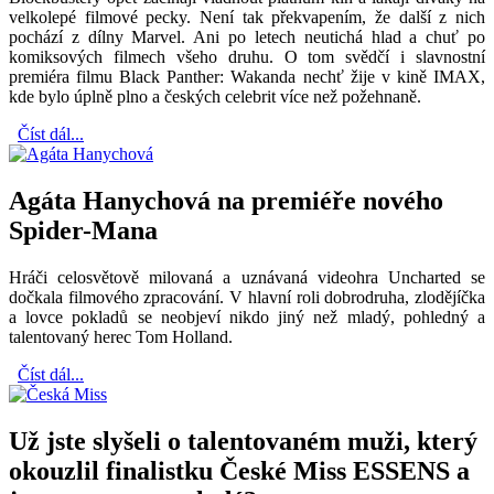
velkolepé filmové pecky. Není tak překvapením, že další z nich
pochází z dílny Marvel. Ani po letech neutichá hlad a chuť po
komiksových filmech všeho druhu. O tom svědčí i slavnostní
premiéra filmu Black Panther: Wakanda nechť žije v kině IMAX,
kde bylo úplně plno a českých celebrit více než požehnaně.
Číst dál...
Agáta Hanychová na premiéře nového
Spider-Mana
Hráči celosvětově milovaná a uznávaná videohra Uncharted se
dočkala filmového zpracování. V hlavní roli dobrodruha, zlodějíčka
a lovce pokladů se neobjeví nikdo jiný než mladý, pohledný a
talentovaný herec Tom Holland.
Číst dál...
Už jste slyšeli o talentovaném muži, který
okouzlil finalistku České Miss ESSENS a