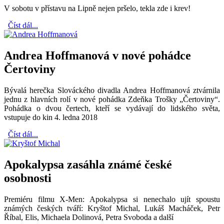
V sobotu v přístavu na Lipně nejen pršelo, tekla zde i krev!
Číst dál...
Andrea Hoffmanová v nové pohádce
Čertoviny
Bývalá herečka Slováckého divadla Andrea Hoffmanová ztvárnila
jednu z hlavních rolí v nové pohádka Zdeňka Trošky „Čertoviny“.
Pohádka o dvou čertech, kteří se vydávají do lidského světa,
vstupuje do kin 4. ledna 2018
Číst dál...
Apokalypsa zasáhla známé české
osobnosti
Premiéru filmu X-Men: Apokalypsa si nenechalo ujít spoustu
známých českých tváří: Kryštof Michal, Lukáš Macháček, Petr
Říbal, Elis, Michaela Dolinová, Petra Svoboda a další