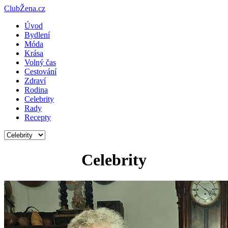
ClubŽena.cz
Úvod
Bydlení
Móda
Krása
Volný čas
Cestování
Zdraví
Rodina
Celebrity
Rady
Recepty
Celebrity