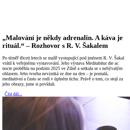
„Malování je někdy adrenalin. A káva je
rituál.“ – Rozhovor s R. V. Šakalem
Po téměř třiceti letech se malíř vystupující pod jménem R. V. Šakal
vrátil k veřejnému vystavování. Jeho výstava Meditabitur die ac
nocte proběhla na podzim 2025 ve Zlíně a setkala se s nebývalým
ohlasem. Jeho tvorba nevzniká ze dne na den – je pomalá,
meditativní a často se rodí v úplném tichu. Právě o tom, co stojí za
jeho obrazy, jsme si povídali.
Číst dál...