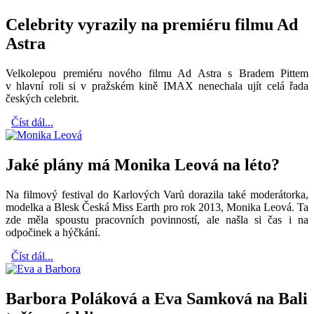
Celebrity vyrazily na premiéru filmu Ad
Astra
Velkolepou premiéru nového filmu Ad Astra s Bradem Pittem
v hlavní roli si v pražském kině IMAX nenechala ujít celá řada
českých celebrit.
Číst dál...
Jaké plány má Monika Leová na léto?
Na filmový festival do Karlových Varů dorazila také moderátorka,
modelka a Blesk Česká Miss Earth pro rok 2013, Monika Leová. Ta
zde měla spoustu pracovních povinností, ale našla si čas i na
odpočinek a hýčkání.
Číst dál...
Barbora Poláková a Eva Samková na Bali