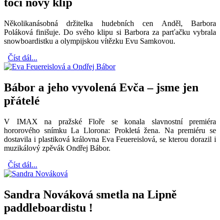
točí nový klip
Několikanásobná držitelka hudebních cen Anděl, Barbora
Poláková finišuje. Do svého klipu si Barbora za parťačku vybrala
snowboardistku a olympijskou vítězku Evu Samkovou.
Číst dál...
Bábor a jeho vyvolená Evča – jsme jen
přátelé
V IMAX na pražské Floře se konala slavnostní premiéra
hororového snímku La Llorona: Prokletá žena. Na premiéru se
dostavila i plastiková královna Eva Feuereislová, se kterou dorazil i
muzikálový zpěvák Ondřej Bábor.
Číst dál...
Sandra Nováková smetla na Lipně
paddleboardistu !