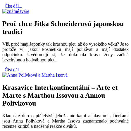
Číst dál...
Proč chce Jitka Schneiderová japonskou
tradici
Víš, proč mají Japonky tak krásnou pleť až do vysokého věku? Je to
protože ví, jakou kosmetiku mají používat a mají dostatek
odpočinku. Uvědomují si, že dokonalá krása ženy začíná
bezchybnou hedvábnou pletí.
Číst dál...
Krasavice Interkontinentální – Arte et
Marte s Marthou Issovou a Annou
Polívkovou
Klaunské duo o přátelství, jehož autorkami a hlavními aktérkami
jsou Anna Polívková a Martha Issová zaznamenalo pochvalné
recenze kritiků a nadšené reakce diváků.