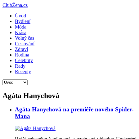
ClubŽena.cz
Úvod
Bydlení
Móda
Krása
Volný čas
Cestování
Zdraví
Rodina
Celebrity
Rady
Recepty
Agáta Hanychová
Agáta Hanychová na premiéře nového Spider-
Mana
Hráči celosvětově milovaná a uznávaná videohra Uncharted