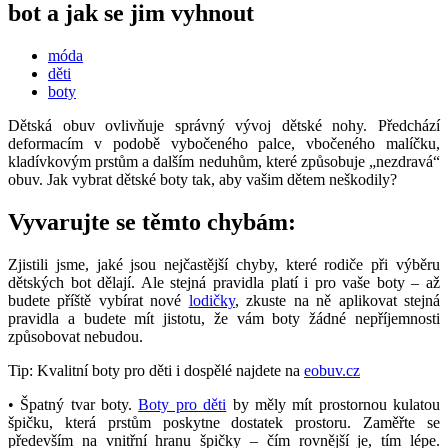
bot a jak se jim vyhnout
móda
děti
boty
Dětská obuv ovlivňuje správný vývoj dětské nohy. Předchází
deformacím v podobě vybočeného palce, vbočeného malíčku,
kladívkovým prstům a dalším neduhům, které způsobuje „nezdravá“
obuv. Jak vybrat dětské boty tak, aby vašim dětem neškodily?
Vyvarujte se těmto chybám:
Zjistili jsme, jaké jsou nejčastější chyby, které rodiče při výběru
dětských bot dělají. Ale stejná pravidla platí i pro vaše boty – až
budete příště vybírat nové
lodičky
, zkuste na ně aplikovat stejná
pravidla a budete mít jistotu, že vám boty žádné nepříjemnosti
způsobovat nebudou.
Tip: Kvalitní boty pro děti i dospělé najdete na
eobuv.cz
• Špatný tvar boty.
Boty pro děti
by měly mít prostornou kulatou
špičku, která prstům poskytne dostatek prostoru. Zaměřte se
především na vnitřní hranu špičky – čím rovnější je, tím lépe.