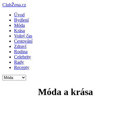
ClubŽena.cz
Úvod
Bydlení
Móda
Krása
Volný čas
Cestování
Zdraví
Rodina
Celebrity
Rady
Recepty
Móda a krása