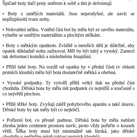
Špičaté boty tlačí prsty směrem k sobě a tím je deformují.
• Boty z umělých materiálů. Jsou neprodyšné, ale navíc se
nepřizpůsobí tvaru nohy.
• Nekvalitní stélku. Vnitřní část bot by měla být ze savého materiálu,
vyhněte se umělým materiálům a plochým stélkám.
• Boty s měkkým opatkem. Zvláště u menších dětí je důležité, aby
opatek důkladně nohu zafixoval. Měl by být tuhý a vysoký. Zamezí
tak deformaci kotníků a následnému šmajdání.
• Příliš tuhé boty. Na rozdíl od opatku by v přední části (v oblasti
prstních kloubů) měla být bota dostatečně měkká a ohebná.
• Vysoké podpatky. Ty vytváří příliš velký tlak na přední část
chodidla. Dětská bota by měla mít podpatek co nejnižší a současně s
co největší plochou.
• Příliš těžké boty. Zvyšují zátěž pohybového aparátu a také únavu.
Dětské boty by tak měly být co nejlehčí.
• Pořízení bot, co přesně padnou. Dětská bota by měla nabízet
zhruba jeden centimetr prostoru navíc, proto vždy pořiďte o kousek
větší. Šířka boty musí být minimálně tak široká, jako dětské
chodidlo v nejširším místě (oblast prstních kloubů).