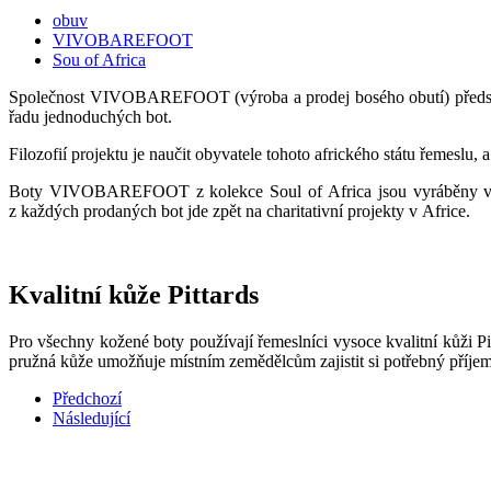
obuv
VIVOBAREFOOT
Sou of Africa
Společnost VIVOBAREFOOT (výroba a prodej bosého obutí) představi
řadu jednoduchých bot.
Filozofií projektu je naučit obyvatele tohoto afrického státu řemeslu, 
Boty VIVOBAREFOOT z kolekce Soul of Africa jsou vyráběny v Eti
z každých prodaných bot jde zpět na charitativní projekty v Africe.
Kvalitní kůže Pittards
Pro všechny kožené boty používají řemeslníci vysoce kvalitní kůži P
pružná kůže umožňuje místním zemědělcům zajistit si potřebný příjem
Předchozí
Následující