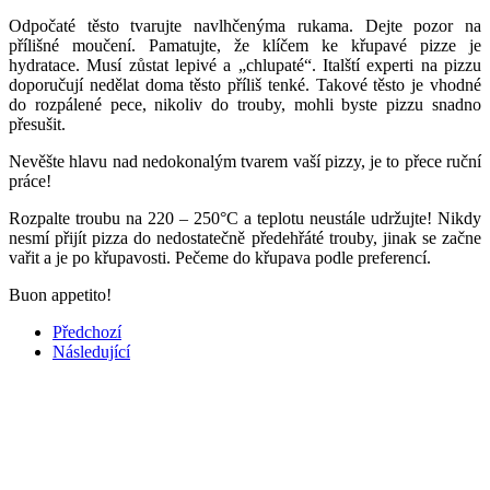
Odpočaté těsto tvarujte navlhčenýma rukama. Dejte pozor na
přílišné moučení. Pamatujte, že klíčem ke křupavé pizze je
hydratace. Musí zůstat lepivé a „chlupaté“. Italští experti na pizzu
doporučují nedělat doma těsto příliš tenké. Takové těsto je vhodné
do rozpálené pece, nikoliv do trouby, mohli byste pizzu snadno
přesušit.
Nevěšte hlavu nad nedokonalým tvarem vaší pizzy, je to přece ruční
práce!
Rozpalte troubu na 220 – 250°C a teplotu neustále udržujte! Nikdy
nesmí přijít pizza do nedostatečně předehřáté trouby, jinak se začne
vařit a je po křupavosti. Pečeme do křupava podle preferencí.
Buon appetito!
Předchozí
Následující