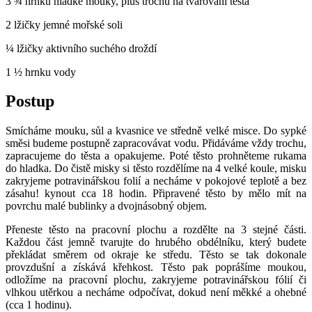
3 ¾ hrnku hladké mouky, plus trochu na tvarování těsta
2 lžičky jemné mořské soli
¼ lžičky aktivního suchého droždí
1 ½ hrnku vody
Postup
Smícháme mouku, sůl a kvasnice ve středně velké misce. Do sypké
směsi budeme postupně zapracovávat vodu. Přidáváme vždy trochu,
zapracujeme do těsta a opakujeme. Poté těsto prohněteme rukama
do hladka. Do čistě misky si těsto rozdělíme na 4 velké koule, misku
zakryjeme potravinářskou folií a necháme v pokojové teplotě a bez
zásahu! kynout cca 18 hodin. Připravené těsto by mělo mít na
povrchu malé bublinky a dvojnásobný objem.
Přeneste těsto na pracovní plochu a rozdělte na 3 stejné části.
Každou část jemně tvarujte do hrubého obdélníku, který budete
překládat směrem od okraje ke středu. Těsto se tak dokonale
provzdušní a získává křehkost. Těsto pak poprášíme moukou,
odložíme na pracovní plochu, zakryjeme potravinářskou fólií či
vlhkou utěrkou a necháme odpočívat, dokud není měkké a ohebné
(cca 1 hodinu).