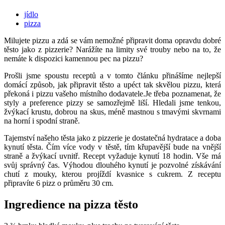
jídlo
pizza
Milujete pizzu a zdá se vám nemožné připravit doma opravdu dobré
těsto jako z pizzerie? Narážíte na limity své trouby nebo na to, že
nemáte k dispozici kamennou pec na pizzu?
Prošli jsme spoustu receptů a v tomto článku přinášíme nejlepší
domácí způsob, jak připravit těsto a upéct tak skvělou pizzu, která
překoná i pizzu vašeho místního dodavatele.Je třeba poznamenat, že
styly a preference pizzy se samozřejmě liší. Hledali jsme tenkou,
žvýkací krustu, dobrou na skus, méně mastnou s tmavými skvrnami
na horní i spodní straně.
Tajemství našeho těsta jako z pizzerie je dostatečná hydratace a doba
kynutí těsta. Čím více vody v těstě, tím křupavější bude na vnější
straně a žvýkací uvnitř. Recept vyžaduje kynutí 18 hodin. Vše má
svůj správný čas. Výhodou dlouhého kynutí je pozvolné získávání
chutí z mouky, kterou projíždí kvasnice s cukrem. Z receptu
připravíte 6 pizz o průměru 30 cm.
Ingredience na pizza těsto