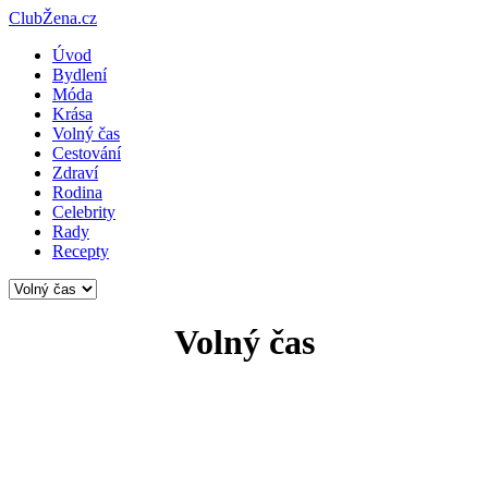
ClubŽena.cz
Úvod
Bydlení
Móda
Krása
Volný čas
Cestování
Zdraví
Rodina
Celebrity
Rady
Recepty
Volný čas