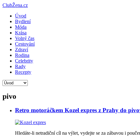
ClubŽena.cz
Úvod
Bydlení
Móda
Krása
Volný čas
Cestování
Zdraví
Rodina
Celebrity
Rady
Recepty
pivo
Retro motoráčkem Kozel expres z Prahy do pivo
Hledáte-li netradiční cíl na výlet, vydejte se za zábavou i po