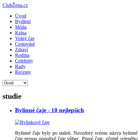
ClubŽena.cz
Úvod
Bydlení
Móda
Krása
Volný čas
Cestování
Zdraví
Rodina
Celebrity
Rady
Recepty
studie
Bylinné čaje - 10 nejlepších
Bylinné čaje byly po staletí. Navzdory svému názvu bylinné
čaje nejsou pravdivé čaje vůbec. Pravé čaje, včetně zeleného