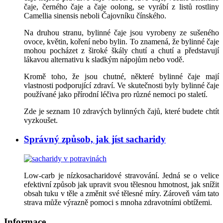
čaje, černého čaje a čaje oolong, se vyrábí z listů rostliny
Camellia sinensis neboli Čajovníku čínského.
Na druhou stranu, bylinné čaje jsou vyrobeny ze sušeného
ovoce, květin, koření nebo bylin. To znamená, že bylinné čaje
mohou pocházet z široké škály chutí a chutí a představují
lákavou alternativu k sladkým nápojům nebo vodě.
Kromě toho, že jsou chutné, některé bylinné čaje mají
vlastnosti podporující zdraví. Ve skutečnosti byly bylinné čaje
používané jako přírodní léčiva pro různé nemoci po staletí.
Zde je seznam 10 zdravých bylinných čajů, které budete chtít
vyzkoušet.
Správný způsob, jak jíst sacharidy
Low-carb je nízkosacharidové stravování. Jedná se o velice
efektivní způsob jak upravit svou tělesnou hmotnost, jak snížit
obsah tuku v těle a změnit své tělesné míry. Zároveň vám tato
strava může výrazně pomoci s mnoha zdravotními obtížemi.
Informace