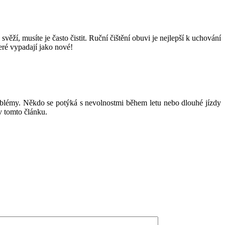
ěží, musíte je často čistit. Ruční čištění obuvi je nejlepší k uchování
teré vypadají jako nové!
oblémy. Někdo se potýká s nevolnostmi během letu nebo dlouhé jízdy
v tomto článku.