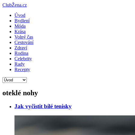
ClubŽena.cz
Úvod
Bydlení
Móda
Krása
Volný čas
Cestování
Zdraví
Rodina
Celebrity
Rady
Recepty
oteklé nohy
Jak vyčistit bílé tenisky