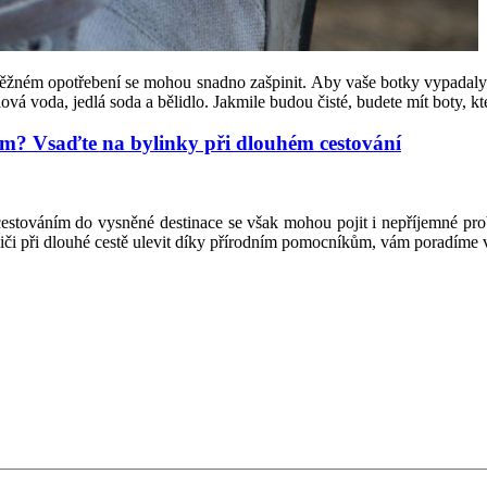
i běžném opotřebení se mohou snadno zašpinit. Aby vaše botky vypadaly sv
dlová voda, jedlá soda a bělidlo. Jakmile budou čisté, budete mít boty, k
em? Vsaďte na bylinky při dlouhém cestování
 cestováním do vysněné destinace se však mohou pojit i nepříjemné pr
řidiči při dlouhé cestě ulevit díky přírodním pomocníkům, vám poradíme 