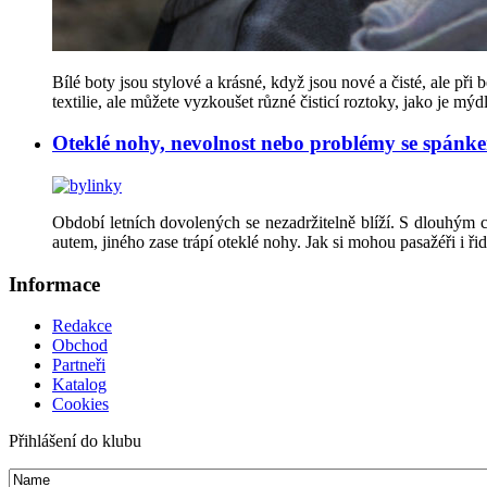
Bílé boty jsou stylové a krásné, když jsou nové a čisté, ale př
textilie, ale můžete vyzkoušet různé čisticí roztoky, jako je mý
Oteklé nohy, nevolnost nebo problémy se spánk
Období letních dovolených se nezadržitelně blíží. S dlouhým
autem, jiného zase trápí oteklé nohy. Jak si mohou pasažéři i 
Informace
Redakce
Obchod
Partneři
Katalog
Cookies
Přihlášení do klubu