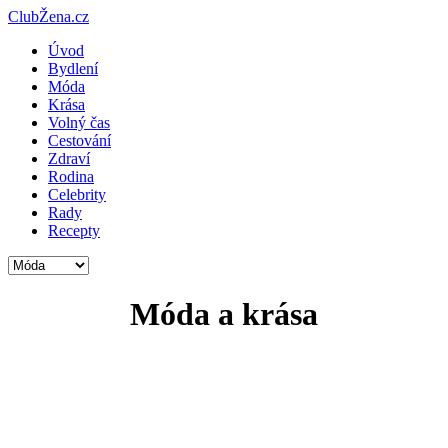
ClubŽena.cz
Úvod
Bydlení
Móda
Krása
Volný čas
Cestování
Zdraví
Rodina
Celebrity
Rady
Recepty
Móda a krása