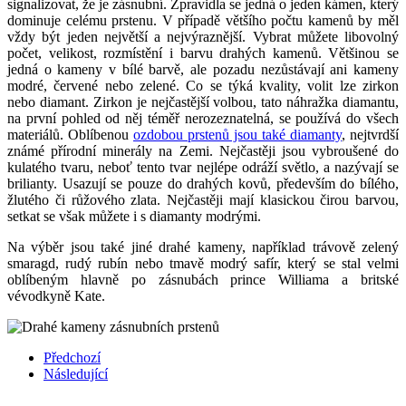
signalizovat, že je zásnubní. Zpravidla se jedná o jeden kámen, který
dominuje celému prstenu. V případě většího počtu kamenů by měl
vždy být jeden největší a nejvýraznější. Vybrat můžete libovolný
počet, velikost, rozmístění i barvu drahých kamenů. Většinou se
jedná o kameny v bílé barvě, ale pozadu nezůstávají ani kameny
modré, červené nebo zelené. Co se týká kvality, volit lze zirkon
nebo diamant. Zirkon je nejčastější volbou, tato náhražka diamantu,
na první pohled od něj téměř nerozeznatelná, se používá do všech
materiálů. Oblíbenou
ozdobou prstenů jsou také diamanty
, nejtvrdší
známé přírodní minerály na Zemi. Nejčastěji jsou vybroušené do
kulatého tvaru, neboť tento tvar nejlépe odráží světlo, a nazývají se
brilianty. Usazují se pouze do drahých kovů, především do bílého,
žlutého či růžového zlata. Nejčastěji mají klasickou čirou barvou,
setkat se však můžete i s diamanty modrými.
Na výběr jsou také jiné drahé kameny, například trávově zelený
smaragd, rudý rubín nebo tmavě modrý safír, který se stal velmi
oblíbeným hlavně po zásnubách prince Williama a britské
vévodkyně Kate.
Předchozí
Následující