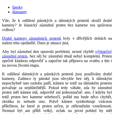
šperky
diamanty
Víte, že k odlišení pánských a dámských prstenů slouží drahé
kameny? Je klasický zásnubní prsten bez kamene tou správnou
volbou?
Drahé kameny zásnubních prstenů
byly v dřívějších dobách na
našem trhu ojedinělé. Dnes je situace jiná.
Aby byl zásnubní den opravdu perfektní, nesmí chybět
výjimečný
zásnubní prsten
, bez něj by zásnubní rituál nebyl kompletní. Prsten
zpečetí kladnou odpověď a započne tak přípravu na svatbu a tím i
na novou životní etapu.
K odlišení dámských a pánských prstenů jsou používány drahé
kameny. Zatímco ty pánské jsou obvykle bez něj, k dámským
nepochybně tato ozdoba patří, kámen se totiž na dámském prstenu
považuje za nejdůležitější. Pokud tedy váháte, zda by zásnubní
prsten měl kámen mít, odpověď zní jednoznačně: ano. I kdyby byl
totiž prsten bez kamene sebehezčí, pořád mu bude něco chybět,
zkrátka to nebude ono. Právě kámen symbolizuje vzácnou
příležitost, ke které je prsten určen, je ztělesněním vznešenosti.
Nemusí být ani příliš velký, avšak na první pohled by měl